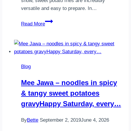
show, sweet potato fries are incredibly
versatile and easy to prepare. In…
sweet
Read More
potato
friesSweet
Potato
Fries:
Delicious
Blog
and
Versatile
Mee Jawa – noodles in spicy
Recipes
& tangy sweet potatoes
gravy⁣⁣Happy Saturday, every…
By
Bette
September 2, 2019
June 4, 2026