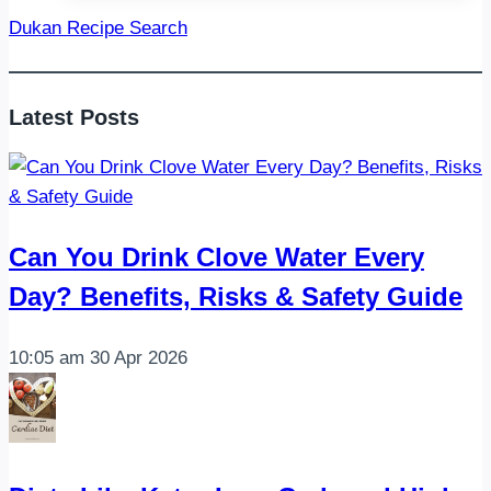
got
Dukan Recipe Search
magic
numbers
&
Latest Posts
tips
on
how
to
hit
Can You Drink Clove Water Every
them
Day? Benefits, Risks & Safety Guide
The
simple
10:05 am
30 Apr 2026
science…