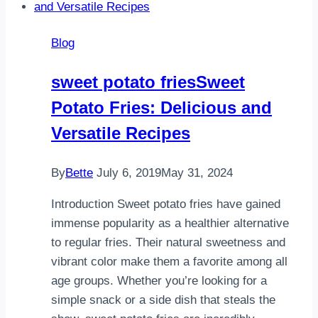
Gain
with
Blog
Kung
Pao
sweet potato friesSweet
Chicken
Potato Fries: Delicious and
from
The
Versatile Recipes
Meal
Prep
By
Bette
July 6, 2019
May 31, 2024
Manual
–
Introduction Sweet potato fries have gained
1s…
immense popularity as a healthier alternative
to regular fries. Their natural sweetness and
vibrant color make them a favorite among all
age groups. Whether you’re looking for a
simple snack or a side dish that steals the