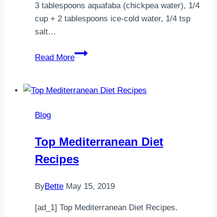
3 tablespoons aquafaba (chickpea water), 1/4
cup + 2 tablespoons ice-cold water, 1/4 tsp
salt⁣⁣…
Chili
Read More
pan
mee
‘辣
椒
Blog
板
面’
Top Mediterranean Diet
with
Recipes
homemade
noodles
&
By
Bette
May 15, 2019
tofu
[ad_1] Top Mediterranean Diet Recipes.
crumbles⁣⁣Happy