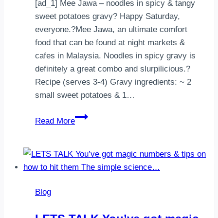
[ad_1] Mee Jawa – noodles in spicy & tangy
sweet potatoes gravy⁣? ⁣Happy Saturday,
everyone.?Mee Jawa, an ultimate comfort
food that can be found at night markets &
cafes in Malaysia. Noodles in spicy gravy is
definitely a great combo and slurpilicious.? ⁣
Recipe (serves 3-4)⁣ Gravy ingredients:⁣ ~ 2
small sweet potatoes & 1…
Mee
Read More
Jawa
–
noodles
in
spicy
Blog
&
tangy