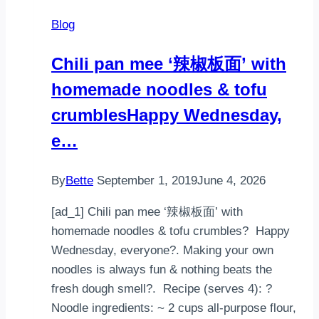
Blog
Chili pan mee ‘辣椒板面’ with
homemade noodles & tofu
crumbles⁣⁣Happy Wednesday,
e…
By
Bette
September 1, 2019
June 4, 2026
[ad_1] Chili pan mee ‘辣椒板面’ with
homemade noodles & tofu crumbles⁣? ⁣ Happy
Wednesday, everyone?. Making your own
noodles is always fun & nothing beats the
fresh dough smell?. ⁣ Recipe (serves 4):⁣⁣ ?
Noodle ingredients:⁣⁣ ~ 2 cups all-purpose flour,