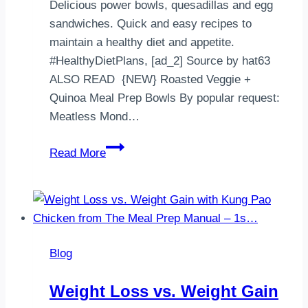
Delicious power bowls, quesadillas and egg
Wednesday,
sandwiches. Quick and easy recipes to
e…
maintain a healthy diet and appetite.
#HealthyDietPlans, [ad_2] Source by hat63
ALSO READ {NEW} Roasted Veggie +
Quinoa Meal Prep Bowls By popular request:
Meatless Mond…
Top
Read More
Mediterranean
Diet
Recipes
Blog
Weight Loss vs. Weight Gain