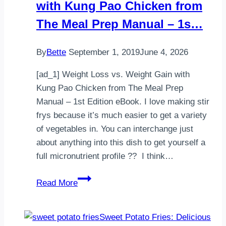
with Kung Pao Chicken from
The Meal Prep Manual – 1s…
By
Bette
September 1, 2019
June 4, 2026
[ad_1] Weight Loss vs. Weight Gain with
Kung Pao Chicken from The Meal Prep
Manual – 1st Edition eBook. I love making stir
frys because it’s much easier to get a variety
of vegetables in. You can interchange just
about anything into this dish to get yourself a
full micronutrient profile ??⁣ ⁣ I think…
Weight
Read More
Loss
vs.
Weight