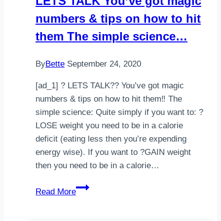
LETS TALK You’ve got magic
sweet
numbers & tips on how to hit
potatoes
gravy⁣⁣Happy
them The simple science…
Saturday,
every…
By
Bette
September 24, 2020
[ad_1] ? LETS TALK?? You’ve got magic
numbers & tips on how to hit them‼️ The
simple science: Quite simply if you want to: ?
LOSE weight you need to be in a calorie
deficit (eating less then you’re expending
energy wise). If you want to ?GAIN weight
then you need to be in a calorie…
LETS
Read More
TALK
You’ve