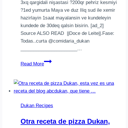
3xq qargidali nişastasi ?200qr pehriz kesmiyi
?1ed yumurta Maya ve duz Iliq sud ile xemir
hazirlayin 1saat mayalansin ve kundeleyin
kundede de 30deq qalsin bisirin. [ad_2]
Source ALSO READ ||Doce de Leite||.Fase:
Todas..curta @comidaria_dukan
______________________…
#dukandiet
Read More
#batoncorek
15xq
uyudulmus
yulaf
keleyi4xq
Dukan Recipes
bugday
qluteni3xq
Otra receta de pizza Dukan,
qargi…