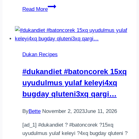
Dukan
Read More
Cottage
Cheese
Tart
–
A
Dukan Recipes
Guilt-
Free
#dukandiet #batoncorek 15xq
High-
uyudulmus yulaf keleyi4xq
Protein
Dessert
bugday qluteni3xq qargi…
By
Bette
November 2, 2023
June 11, 2026
[ad_1] #dukandiet ? #batoncorek ?15xq
uyudulmus yulaf keleyi ?4xq bugday qluteni ?