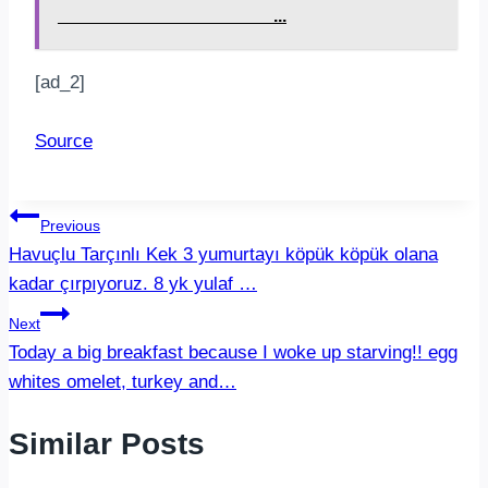
______________________...
[ad_2]
Source
Post
Previous
Havuçlu Tarçınlı Kek 3 yumurtayı köpük köpük olana
navigation
kadar çırpıyoruz. 8 yk yulaf …
Next
Today a big breakfast because I woke up starving!! egg
whites omelet, turkey and…
Similar Posts