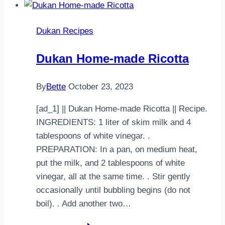
pizza
Dukan,
Dukan Recipes
esta
vez
Dukan Home-made Ricotta
es
una
By
Bette
October 23, 2023
receta
del
[ad_1] || Dukan Home-made Ricotta || Recipe.
blog
INGREDIENTS: 1 liter of skim milk and 4
abcdukan,
tablespoons of white vinegar. .
que
PREPARATION: In a pan, on medium heat,
tiene
put the milk, and 2 tablespoons of white
…
vinegar, all at the same time. . Stir gently
occasionally until bubbling begins (do not
boil). . Add another two…