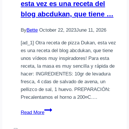
esta vez es una receta del
blog abcdukan, que tiene …
By
Bette
October 22, 2023
June 11, 2026
[ad_1] Otra receta de pizza Dukan, esta vez
es una receta del blog abcdukan, que tiene
unos vídeos muy inspiradores! Para esta
receta, la masa es muy sencilla y rápida de
hacer: INGREDIENTES: 10gr de levadura
fresca, 4 cdas de salvado de avena, un
pellizco de sal, 1 huevo. PREPARACIÓN:
Precalentamos el horno a 200¤C….
Otra
Read More
receta
de