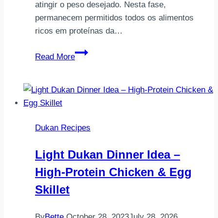
atingir o peso desejado. Nesta fase,
permanecem permitidos todos os alimentos
ricos em proteínas da…
Fase
Read More
Cruzeiro
da
Dieta
Dukan:
Guia
Dukan Recipes
Completo
dos
Light Dukan Dinner Idea –
Alimentos
High-Protein Chicken & Egg
Liberados
Skillet
By
Bette
October 28, 2023
July 28, 2026