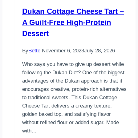
Chicken
Dukan Cottage Cheese Tart –
&
A Guilt-Free High-Protein
Egg
Skillet
Dessert
By
Bette
November 6, 2023
July 28, 2026
Who says you have to give up dessert while
following the Dukan Diet? One of the biggest
advantages of the Dukan approach is that it
encourages creative, protein-rich alternatives
to traditional sweets. This Dukan Cottage
Cheese Tart delivers a creamy texture,
golden baked top, and satisfying flavor
without refined flour or added sugar. Made
with…