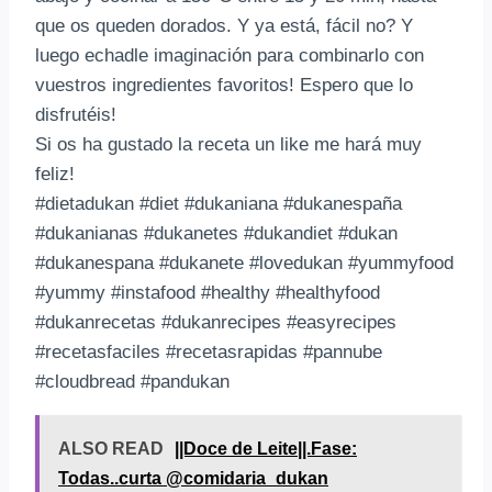
que os queden dorados. Y ya está, fácil no? Y
luego echadle imaginación para combinarlo con
vuestros ingredientes favoritos! Espero que lo
disfrutéis!
Si os ha gustado la receta un like me hará muy
feliz!
#dietadukan #diet #dukaniana #dukanespaña
#dukanianas #dukanetes #dukandiet #dukan
#dukanespana #dukanete #lovedukan #yummyfood
#yummy #instafood #healthy #healthyfood
#dukanrecetas #dukanrecipes #easyrecipes
#recetasfaciles #recetasrapidas #pannube
#cloudbread #pandukan
ALSO READ
||Doce de Leite||.Fase:
Todas..curta @comidaria_dukan