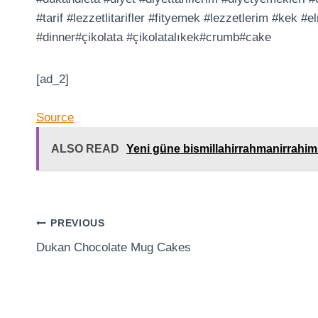
#tarif #lezzetlitarifler #fityemek #lezzetlerim #kek #
#dinner#çikolata #çikolatalıkek#crumb#cake
[ad_2]
Source
ALSO READ
Yeni güne bismillahirrahmanirrahimHa
Post
PREVIOUS
Dukan Chocolate Mug Cakes
navigation