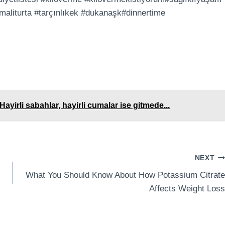
elmaliturta #tarçınlıkek #dukanaşk#dinnertime
yirli sabahlar, hayirli cumalar ise gitmede...
NEXT
What You Should Know About How Potassium Citrate
Affects Weight Loss