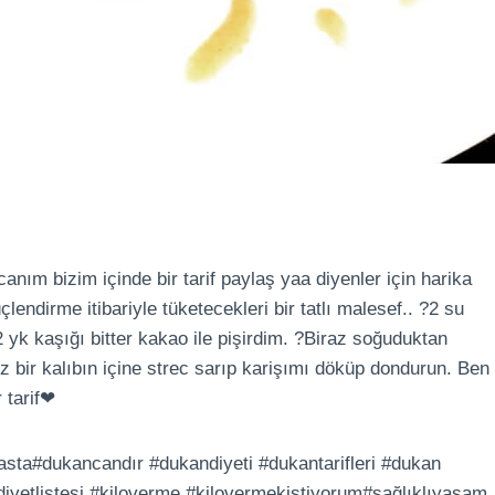
anım bizim içinde bir tarif paylaş yaa diyenler için harika
lendirme itibariyle tüketecekleri bir tatlı malesef.. ?2 su
 yk kaşığı bitter kakao ile pişirdim. ?Biraz soğuduktan
iz bir kalıbın içine strec sarıp karişımı döküp dondurun. Ben
r tarif❤
asta#dukancandır #dukandiyeti #dukantarifleri #dukan
#diyetlistesi #kiloverme #kilovermekistiyorum#sağlıklıyaşam