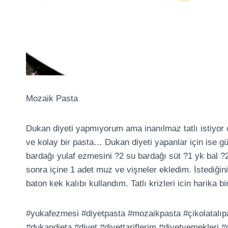
Mozaik Pasta
Dukan diyeti yapmıyorum ama inanılmaz tatlı istiyor c
ve kolay bir pasta… Dukan diyeti yapanlar için ise güç
bardağı yulaf ezmesini ?2 su bardağı süt ?1 yk bal ?2
sonra içine 1 adet muz ve vişneler ekledim. İstediğin
baton kek kalıbı kullandım. Tatlı krizleri icin harika bi
#yukafezmesi #diyetpasta #mozaikpasta #çikolatalıp
#dukandieta #diyet #diyettariflerim #diyetyemekleri 